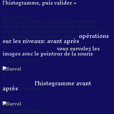
l'histogramme, puis valider »
Da
dérawtiseur
ns gimp, le chemin « dans la barre de menu,
couleur, cliquer sur niveaux puis glisser le
triangle du nidérawtiseurveau d'entrée noir sur
opérations
le début de l'histogramme et glisse
sur les niveaux: avant après
i
vous survolez les
s
images avec le pointeur de la souris
valider »wtiseur
d
l'histogramme avant
après
érawtiseur
dérawtiseur