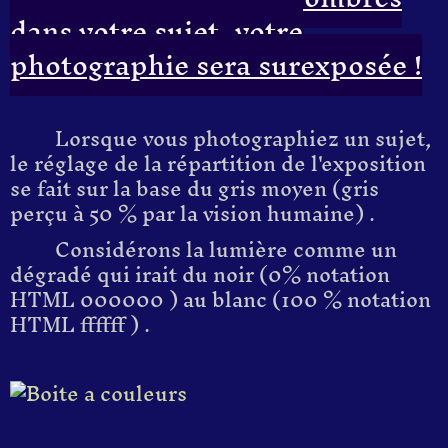
dans votre sujet, votre
photographie sera surexposée !
Lorsque vous photographie
z
un sujet,
le réglage de la répartition de l'exposition
se fait sur la base du gris moyen
(gris
perçu à
50 % par la vision humaine
)
.
Considérons la lumière comme un
dégradé qui irait
du
noir
(
0
%
notation
HTML 000000
)
au blanc
(
10
0 %
notation
HTML ffffff
) .