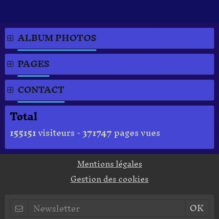
ALBUM PHOTOS
PAGES
CONTACT
Total
155151
visiteurs -
371747
pages vues
Mentions légales
Gestion des cookies