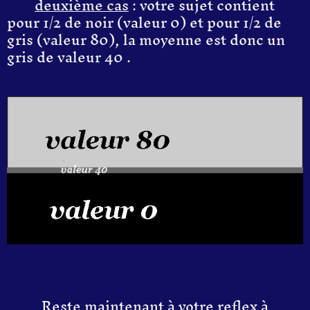
deuxième
cas
:
votre sujet contient
pour
1/2
de
noir
(valeur
0
)
et
pour
1/2
d
e
gris
(valeur
80
), la moyenne est donc un
gris
de
valeur 40
.
Reste maintenant à votre reflex à