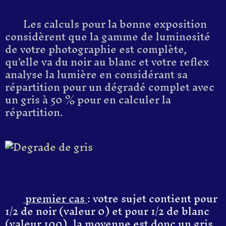
Les calculs pour la bonne exposition
considèrent
que la gamme de luminosité
de votre photographie
est complète,
qu'elle va
du noir au blanc
et
votre reflex
analyse la lumière e
n
considérant
sa
répartition pour
un dégradé complet
avec
un gris
à 50 %
pour en calculer la
répartition
.
p
remier cas
:
votre sujet contient
pour
1/
2
d
e
noir
(valeur
0
)
et
pour 1/
2
d
e
blanc
(valeur 10
0
)
,
la
moyen
ne est donc un gris