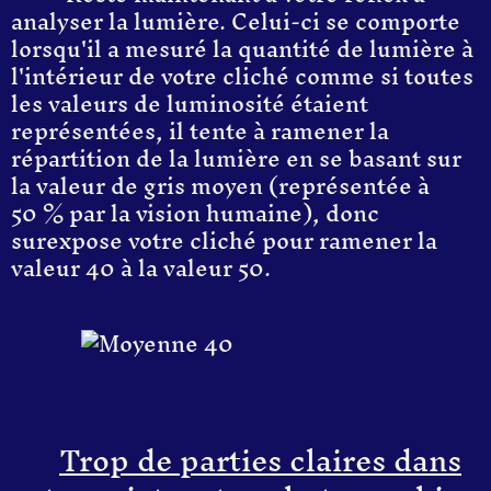
analyser la lumière.
C
elui-ci
s
e comporte
lorsqu'il
a
mesuré la quantité de lumière à
l'intérieur de votre cliché comme
s
i toutes
les valeur
s
de luminosité étaient
représenté
es
, il tente à ramener la
répartition de la lumière en
s
e basant sur
la valeur de gris moyen
(représenté
e
à
50 % par la vision humaine),
donc
surexpose votre cliché
pour ramener la
valeur
40
à la valeur 50
.
Trop de parties claires dans