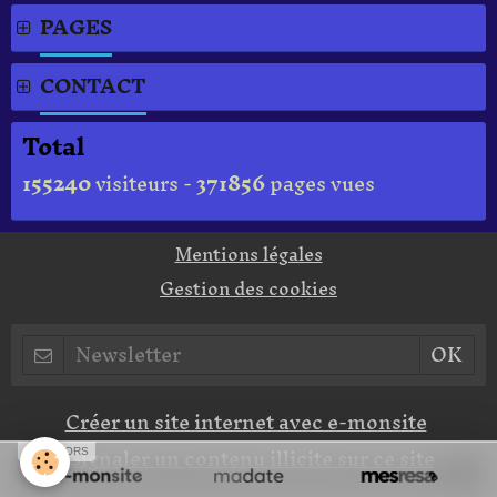
PAGES
CONTACT
Total
155240
visiteurs -
371856
pages vues
Mentions légales
Gestion des cookies
Créer un site internet avec e-monsite
Signaler un contenu illicite sur ce site
SPONSORS