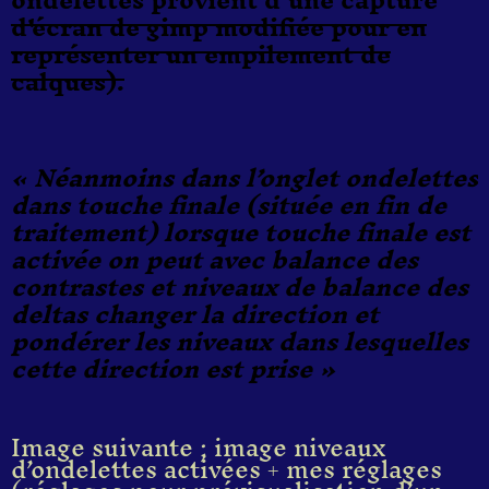
d'écran de gimp
modifiée pour en
représenter un empilement de
calque
s
).
« Néanmoins dans l’onglet ondelettes
dans touche finale (située en fin de
traitement) lorsque touche finale est
activée on peut avec balance des
contrastes et niveaux de balance des
deltas changer la direction et
pondérer les niveaux dans lesquelles
cette direction est prise »
Image suivante ; image niveaux
d’ondelettes activées + mes réglages