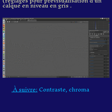
(réglages pour prévisualisation d’un
calque en niveau en gris .
À suivre:
Contraste, chroma