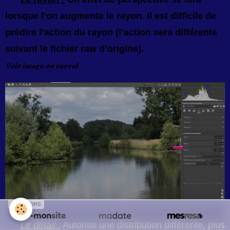
lorsque l’on augmente le rayon. Il est difficile de
prédire l’action du rayon (l’action sera différente
suivant le fichier raw d’origine).
Voir image en survol
SPONSORS
Le d
étail :
Autorise une distribution différente, plus