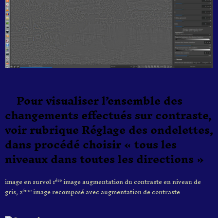
Pour visualiser l’ensemble des
changements effectués sur contraste,
voir rubrique Réglage des ondelettes,
dans procédé choisir « tous les
niveaux dans toutes les directions »
image en survol 1
image augmentation du contraste en niveau de
ére
gris, 2
image recomposé avec augmentation de contraste
éme