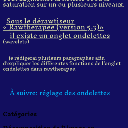
saturation sur un ou plusieurs niveaux.
Sous le dérawtiseur
« Rawtherapee (version 5.3)»
il existe un onglet ondelettes
(wavelets)
je rédigerai plusieurs paragraphes afin
d’expliquer les différentes fonctions de l’onglet
ondelettes dans rawtherapee.
À suivre: réglage des ondelettes
Catégories
Décomposition de l' image en