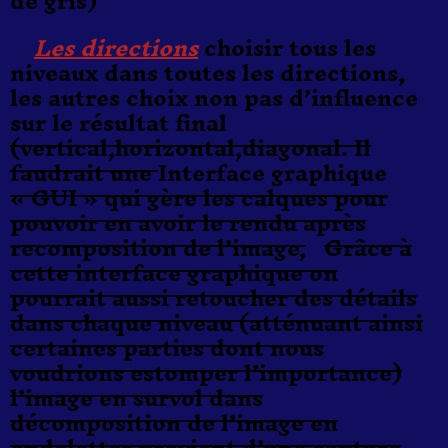
de gris)
Les directions
choisir tous les
niveaux dans toutes les directions,
les autres choix non pas d’influence
sur le résultat final
(vertical,horizontal,diagonal. Il
faudrait une
Interface graphique
« GUI » qui gère les calques pour
pouvoir en avoir le rendu après
recomposition de l’image,
Grâce à
c
e
tte interface graphique on
pourrait aussi retoucher des détails
dans chaque niveau (atténuant ainsi
certaines parties dont nous
vou
dri
ons estomper l’importance)
l’image en survol dans
décomposition de
l’image en
ondelettes provient d’une capture