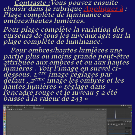
Contraste :
Vous pouvez ensuite
choisir dans la rubrique
Appliquer à
:
Plage complète de luminance ou
ombres/hautes lumières.
Pour plage complète la variation des
curseurs de tous les niveaux agit sur la
plage complète de luminance.
Pour ombres/hautes lumières une
partie plus ou moins grande peut-être
attribuée aux ombres et ou aux hautes
lumières . Voir l’image en survol ci-
dessous. 1
image réglages par
ére
défaut , 2
image les ombres et les
éme
hautes lumières « réglage dans
l’encadré rouge et le niveau 5 a été
baissé à la valeur de 243 »