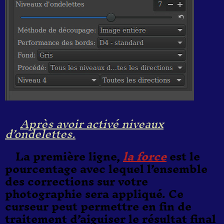
Après avoir activé niveaux
d’ondelettes.
La première ligne,
la force
est le
pourcentage avec lequel l’ensemble
des corrections sur votre
photographie sera appliqué. Ce
curseur peut permettre en fin de
traitement d’aiguiser le résultat final