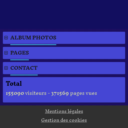
ALBUM PHOTOS
PAGES
CONTACT
Total
155090
visiteurs -
371569
pages vues
Mentions légales
Gestion des cookies