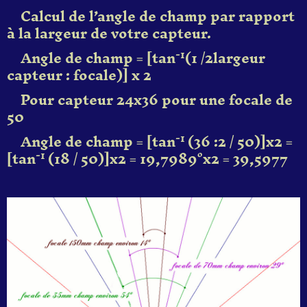
Calcul de l’angle de champ
par rapport
à la largeur de votre capteur.
Angle de champ
=
[
tan
(
1 /2
largeur
-1
capteur : f
ocale)] x 2
Pour capteur 24x36 pour une focale de
50
Angle de champ = [
tan
(36 :2 / 50)]x2 =
-1
[
tan
(18 / 50)]x2 = 19,7989°x2 =
39,5977
-1