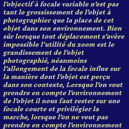
l’objectif à focale variable n’est pas
tant le grossissement de
l’
objet à
photographier que la place de cet
objet dans son environnement. Bien
sûr lorsque tou
t
déplacement s’avère
impossible l’
utilité du zoom est
le
gr
and
issement de l’objet
photographié, néanmoins
l’
allongement de la focale influe sur
la manière dont l’objet est perçu
dans son contexte, Lorsque l’on veut
prendre en compte l’environnement
de l’objet il nous faut
rest
er
sur une
focale courte et
privilégier la
marche,
l
orsque l’on
ne
veut
pas
prendre en compte l’environnement