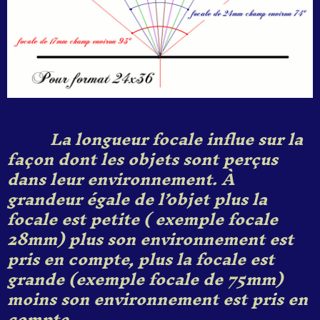
La longueur focale
influe
sur la
façon dont les objets sont perçus
dans leur environnement.
À
grandeur égale
de l’objet
p
lus la
focale est petite ( exemple focale
2
8mm) plus
son
environnement est
pris en compte, plus la focale est
grande
(exemple focale de
75
mm)
moins
son
environnemen
t
est pris en
compte.