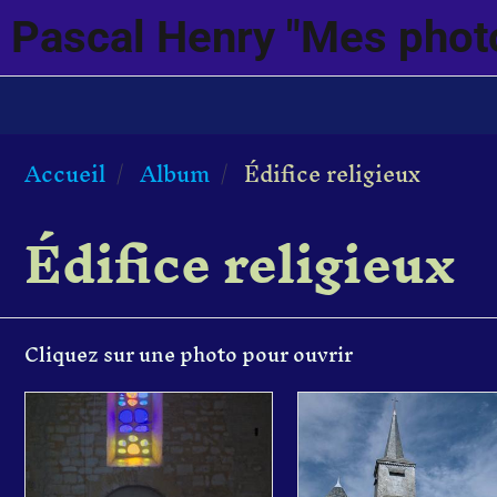
Pascal Henry "Mes phot
Accueil
Album
Édifice religieux
Édifice religieux
Cliquez sur une photo pour ouvrir