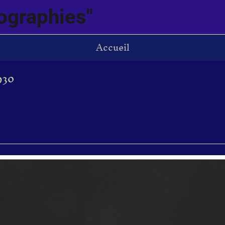
ographies"
Accueil
930