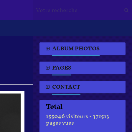
ALBUM PHOTOS
PAGES
CONTACT
Total
155046
visiteurs -
371513
pages vues