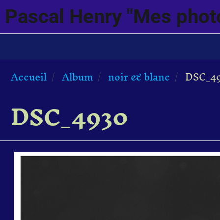
Pascal Henry "Mes phot
Accueil
Album
noir & blanc
DSC_4
DSC_4930