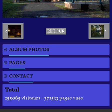
RETOUR
ALBUM PHOTOS
PAGES
CONTACT
Total
155065
visiteurs -
371533
pages vues