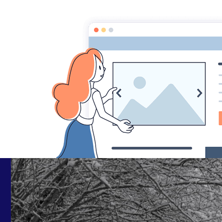
Pascal Henry "Mes phot
Accueil
Album
neige
_DSC8893
_DSC8893