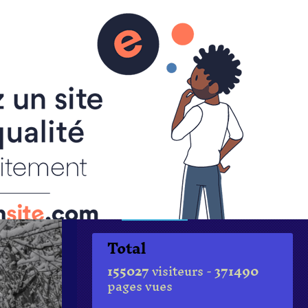
ALBUM PHOTOS
PAGES
CONTACT
Total
155027
visiteurs -
371490
pages vues