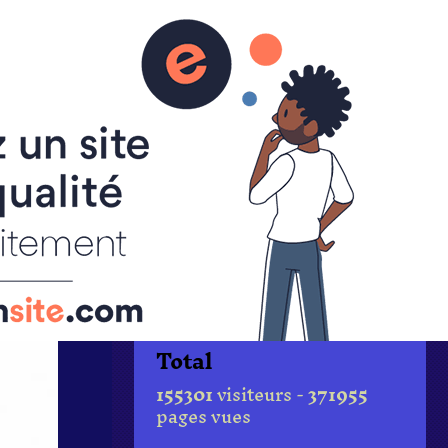
ALBUM PHOTOS
PAGES
CONTACT
Total
155301
visiteurs -
371955
pages vues