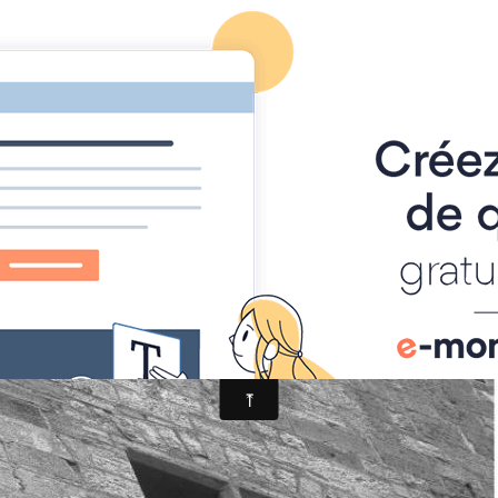
ographies"
Accueil
_3818