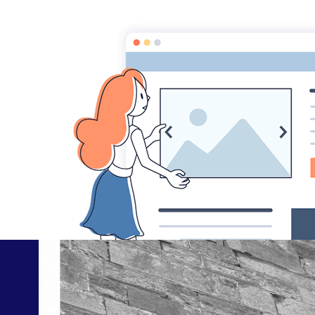
Pascal Henry "Mes phot
Accueil
Album
photo graphique
DSC
DSC_3818