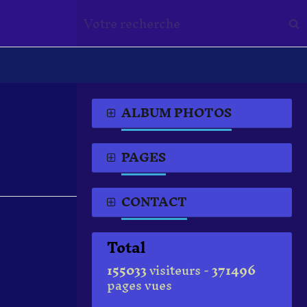
ALBUM PHOTOS
PAGES
CONTACT
Total
155033
visiteurs -
371496
pages vues